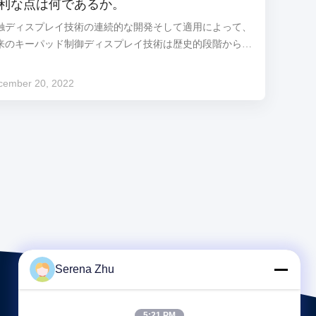
利な点は何であるか。
として」知られている電気を救うことができる。 2のGFの
触ディスプレイ技術の連続的な開発そして適用によって、
晶表示装置 GFは「ガラス色」の省略...
来のキーパッド制御ディスプレイ技術は歴史的段階から次
に撤回する。この頃は、人々は極めて薄いおよび超高速の
代を追求して、作り出されるべきキーパッドのディスプレ
cember 20, 2022
技術のためのこれ以上のスペースがない。それは市場で希
である。タッチ画面によい耐久性、速い応答時間、スペー
節約および容易なコミュニケーションの利点がある。但
、多くの人々は分類について明確ではない。次は
ongxianweiyeの表示製造業者の導入である。 技術的な主義
従って、タッチ画面は5つの基本的なタイプに分けること
できる:技術のタッチ画面、抵抗技術のタッチ画面、容量
.
Serena Zhu
5:21 PM