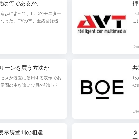
能特徴は何であるか。
押
されて貯えられない。 2つは圧
め
LCDはガラスの2部分、その間の
リ
進歩によって、LCDのモニター
L
非常に薄い成っている。さらに、ガ
極
なった。TVの車、金銭登録機、
こ
易に損なうことができるオリエン
の
、交通標識、大気および宇宙空
易
られる。従って...
ば
、医学、自動車の、電子および他
か
2種類のLCDのモニターがある:
る
De
常のLCDのモニター。産業LCD
傾
機能特徴は何であるか。通常のス
い
か。 産業オートメーション制御
を
クリーンを買う方法か。
共
の液晶表示装置、表示サイズおよ
波
ロセスか装置に使用する表示であ
1
る。それと市民か商業表示間の主
た
表示間の主な違いは貝の設計が一
省
elで...
る
る、パネルは通常の鉄の版、ステンレス
機
止めおよび耐震性の特別な設計の
示
、分けられることであり。産業等
光
De
れる。高い環境要求事項の場合に
流
ンを使用することを考慮しなさ
従
うな表示の外国の製造業者、価格
っ
晶表示装置間の相違
タ
sは高温、強い干渉、強い振動およ
こ