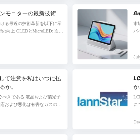
ル技術を開発しました。これは、
輸
ジュールの固定形状という制限を
ンモニターの最新技術
A
て
イと平面ディスプレイ間の自由な
し
おける最近の技術革新を以下に示
市
の技術は、マルチシーンでの使用
モ
向上 OLEDとMicroLED: 次世
バ
必要に応...
現
ED技術が、産業用LCDディスプレイ
ー
ト
、より高いコントラスト比、色精
イ
ています。 2. 高輝度と広い温
技
Jul
: 最新の産業用ディスプレイは、
統
レベルを達成でき、直射日光下での
大
温度適応性: 新しいモデルは、極
ザ
用して注意を私はいつに払
L
℃）で安定して動作し、過酷な環境
ス
るか。
か
上 保護等級: 多くの新...
大
ぐべきである 液晶および偏光子
L
...
反応および悪化は有害なガスの環
に
なガスの使用は分離の手段を取る
し
械は組み立てられた後、プラスチ
転
De
ードの洗剤によって発生した化学
ば
よび液晶および偏光子を傷つける
の