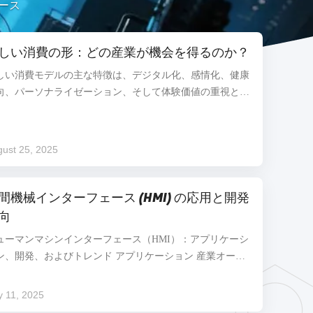
ニュース
しい消費の形：どの産業が機会を得るのか？
しい消費モデルの主な特徴は、デジタル化、感情化、健康
向、パーソナライゼーション、そして体験価値の重視とし
要約できます。これらの特徴は単独で存在するのではな
、相互に関連し合い、ビジネスエコシステム全体を再構築
ています。これらの特徴に基づき、以下の業界が大きな発
ust 25, 2025
の機会を迎えるでしょう。 1. ビッグヘルスと予防医療業界
要な推進要因：健康志向、デジタル化、パーソナライズ 機
分析： パンデミック後の時代において、消費者の健康への
間機械インターフェース (HMI) の応用と開発
心は「受動的な治療」から「積極的な予防」へとシフトし
向
した。彼らはもはや従来の健康補助食品に満足せず、テク
ューマンマシンインターフェース（HMI）：アプリケーシ
ロジーを活用した、パーソナライズされた健康管理ソ...
ン、開発、およびトレンド アプリケーション 産業オート
ーション: HMIは、生産ラインの監視と制御に広く使用さ
、効率と安全性を向上させます。 製造業では、HMIは機械
y 11, 2025
作、機器の状態監視、およびデータ収集を容易にします。