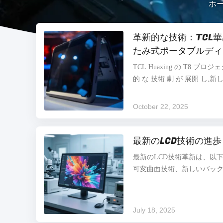
ホ
革新的な技術：TCL華
たみ式ポータブルディ
TCL Huaxing の T8 プ
的 な 技術 劇 が 展開 し,新
た.TCL Huaxing は 驚く
たむ28インチポータブルディ
October 22, 2025
な製品は 参加者の間で 広く興味
がディスプレイ技術におけ
最新のLCD技術の進歩
28インチの折りたたむポータ
度だけでなく 携帯性と柔軟
最新のLCD技術革新は、以
全く新しい体験を提供します
可変曲面技術、新しいバックラ
より 携帯性が...
ど）、および高解像度ディ
色性能の向上を目的とした
料とプロセスにおけるいくつ
July 18, 2025
下は具体的な技術革新です： 可変