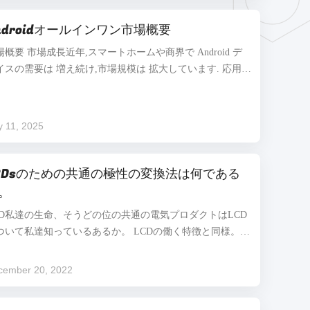
送: 自動車、公共交通機関、スマート交通システムにおい
ndroidオールインワン市場概要
、HMIは車両とのドライバーのインタラクションを強化
、安全性と制御を向上させます。 医療機器: HMIは、患者
場概要 市場成長近年,スマートホームや商界で Android デ
ニタリング、医療機器の操作、およびデータの管理に医療
イスの需要は 増え続け,市場規模は 拡大しています. 応用シ
場で利用され、サービスの質を向上させます。 ホームオー
ンこれらのデバイスは,教育,医療,小売,スマートホーム環境,
メーション: スマートホームシステ...
ンタラクティブな体験と情報表示に広く使用されています.
術の進歩 ハードウェアアップグレード最新世代のAndroid
y 11, 2025
合機は,通常,より強力なプロセッサ,高清ディスプレイ,より
きなストレージスペースを備えています. これにより,ユー
ー体験が向上します. ソフトウェア生態系アンドロイドシ
CDsのための共通の極性の変換法は何である
テムの更新により,アプリケーションの多様性と機能が 拡
。
し,より広範な商用および娯楽用途をサポートしています.
CD私達の生命、そうどの位の共通の電気プロダクトはLCD
ついて私達知っているあるか。 LCDの働く特徴と同様。そ
てLCDの共通の極性の転換モードは何であるか。 液晶の運
の電圧はある特定の価値で固定することができさもなけれ
cember 20, 2022
、液晶の分子の分極は長い間起こり、こうして次第に回転
特徴を失う。 従って、液晶の分子の特徴の破壊を避けるた