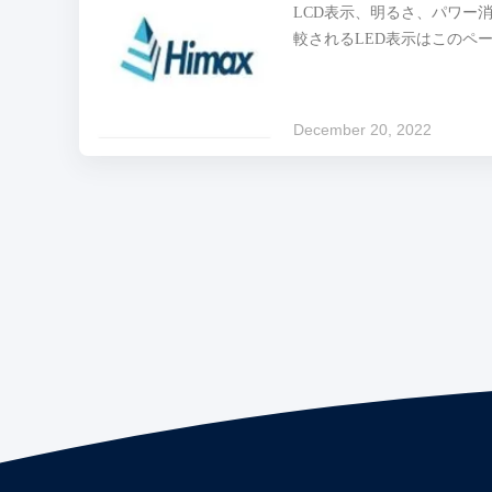
LCD表示、明るさ、パワー
び他の粗い環境で主に使用さ
較されるLED表示はこのペ
方法か。 異なった設置方法に
を、持っているより多くの利
使用して、LCDより薄く、
1つ、約1:10のLEDおよび
December 20, 2022
りエネルギー効率が良い。 
の点ではリフレッシュ レー
3つ、LEDは160まで°の
キスト色のイメージを表示で
VCDビデオ、DVDおよび他
ができる。 ...