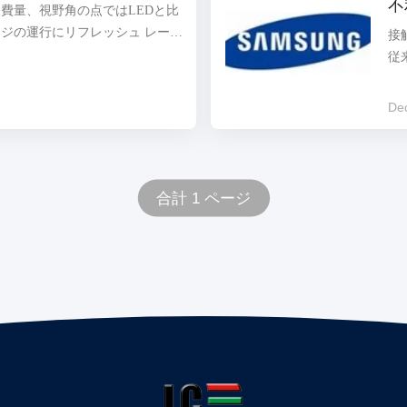
不
消費量、視野角の点ではLEDと比
れる。右の産業LCD表示を選ぶ
示
ージの運行にリフレッシュ レート
接
従って、産...
液
点を除去された。LEDの技術を
従
明るく明確な表示を作成できる。
第
LCDのパワー消費量の比率、LEDよ
時
De
2つ、LEDはより高いのをビデオ
イ
トおよびよりよい性能をもらう。
少
広い視野角を、デジタルいろいろなテ
ス
きる提供し、生気情報は、TV、
し
合計 1 ページ
のカラー ビデオ信号をすること
H
に
が
性..