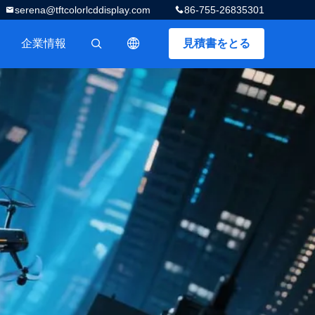
serena@tftcolorlcddisplay.com
86-755-26835301
企業情報
見積書をとる
描述