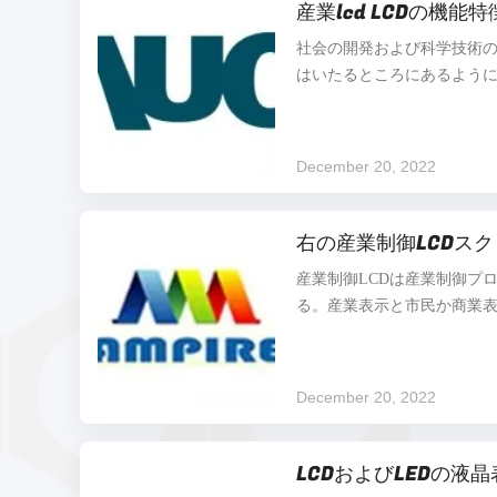
産業lcd LCDの機
ことを防ぐことを長い間密封
力の放出を防ぐべきである 
社会の開発および科学技術の
5-10ミクロンただから、
はいたるところにあるように
ラスの内部の表面はまた容
命令機械、交通機関の場所
テーションのフィルムの層が塗
間、等、カバーの産業、軍
の工業、ほとんどどこでも。
December 20, 2022
産業LCDのモニターおよび通
のモニターは何であるか。
クリーン間の相違は何である
右の産業制御LCDス
装置の1つとして産業LCD
産業制御LCDは産業制御プ
び設置方法はさまざまであ
る。産業表示と市民か商業
な違いは貝の設計が一般にall-ste
般にall-steel設計であ
鋼のアルミニウム版、ちり
等のような異なった材料に
December 20, 2022
級LCDスクリーンは使用さ
は、広い温度LCDスクリー
い。現在、少数だけそのよ
LCDおよびLEDの液
より高いである。産業LCD