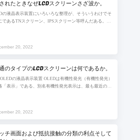
されたときなぜLCDスクリーンさざ波か。
に、液晶の分子の運転の電圧は1つである肯定的LCDスク
ーンの表示電圧が2つの極性に分けられるように要求する
CDの液晶表示装置にいろいろな整理が、そういうわけでそ
性の転換を経なければなり、他は否定的である。 表示電極
にであるTNスクリーン、IPSスクリーン等呼んだある。容
電圧は共通の電極の電圧より高いとき、肯定的な極性と呼
に水さざ波を作り出すそれらの1つはまたほとんどの柔ら
れる;表示電極の電圧は共通の電極の電圧よ...
いスクリーンによって使用される主義のTNのタイプであ
。 無彩色スケールを変えるために縦の方向に関連して主に
cember 20, 2022
き角度を変えることをことを液晶である長い棒想像しなさ
。この時点で、出版物はある特定の力大きい価値傾き角度
変える。この時点で、伝説IPS堅いスクリーンを見て、水
通のタイプのLCDスクリーンは何であるか。
に傾向がない彼はなぜか。LCDは無彩色スケールを変える
のOLEDの液晶表示装置 OLEDは有機性発光（有機性発光）
めに横の方向に関連する傾き角度が変わるように整理され
略「表示」である、別名有機性発光表示は、最も最近の有
。この時点で、縦の方向のある程度の力を加えるこ...
性発光技術である。oledディスプレイ技術は従来のLCD表
と異なっている、非常に薄い有機材料のコーティングの逆
照明、使用およびガラス基質を要求しない。それに渡る電
cember 20, 2022
がある場合これらの有機材料はライトを自分自身で出す、
って視野角は非常に変わる。すべての側面から、それはは
きりまたそれを非常に薄くさせるスクリーンの内容を見る
ッチ画面および抵抗接触の分類の利点そして
とができる。さらに、OLEDの表示はまたかなり「夢の表