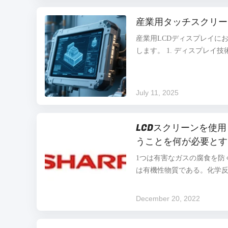
は、LCD可変曲面モジュー
従来のLCDディスプレイモ
産業用タッチスクリー
打ち破り、曲面ディスプレ
産業用LCDディスプレイに
切り替えを実現します。こ
します。 1. ディスプレイ技術の
ニーズに対応でき、ユーザーは
代のOLEDおよびMicroL
でますます利用されており
度、および広い視野角を提供し
July 11, 2025
度範囲 高輝度ディスプレイ
1000ニットを超える輝度
使用に適しています。 広い
LCDスクリーンを使
端な温度範囲（-40℃～85
うことを何が必要とす
に最適です。 3. 保護機能の向
1つは有害なガスの腐食を防
は有機性物質である。化学
境に起こる。従って、有害
べきである。さらに、全機
December 20, 2022
ック貝およびサーキット ボ
ガスの集中が余りに高いお