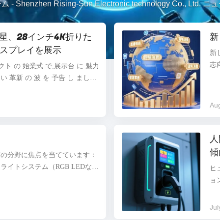
ーム
-
Shenzhen Rising-Sun Electronic technology Co., Ltd. 
星、28インチ4K折りた
新
スプレイを展示
新
志
ロジェクト の 始業式 で,展示台 に 魅力
て
しい 革新 の 波 を 予告 し まし
く
べき 新製品 を 発表 し まし た折りた
し
スプレイ 4K解像度 この革新的
Aug
展
を惹かれましたTCL Huaxing
主
るリーダーシップを再び実証した
会
人
ブルディスプレイは 4Kの解像
関
性も兼ね備えており,ユーザーに
傾
下の分野に焦点を当てています：
ま
. 折りたたみ可能なデザインに
イトシステム（RGB LEDな
ヒ
ノ
スプレイ。さらに、コスト削減と
ョ
カラーフィルターの除去など、材
メ
かの革新も行われています。 以
れ
Jul
曲面技術： TCL Huaxing
操